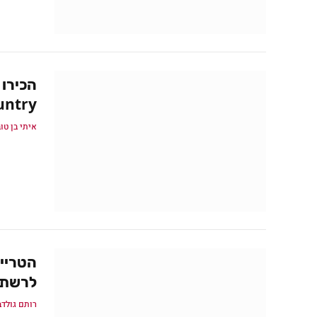
Old Country שיתרח
איתי בן טו
לרשת לקר
רותם גולדב