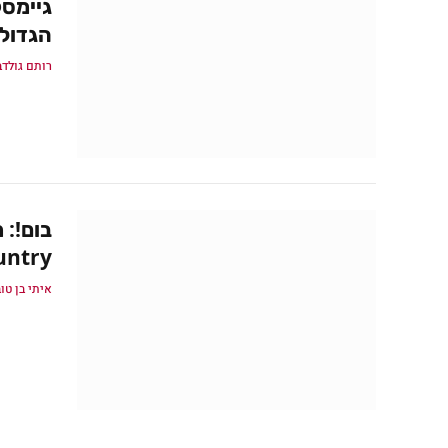
הגדולי
רותם גולדב
ntry"
איתי בן טו