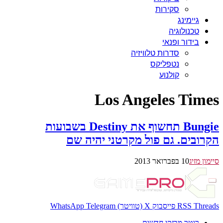
סקירות
גיימינג
טכנולוגיה
בידור ופנאי
סדרות טלוויזיה
נטפליקס
קולנוע
Los Angeles Times
Bungie תחשוף את Destiny בשבועות
הקרובים. גם פול מקרטני יהיה שם
סיימון מזיג
10 בפברואר 2013
Threads
RSS
פייסבוק
X (טוויטר)
Telegram
WhatsApp
רוטר מבזקי חדשות