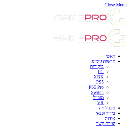
Close Menu
ראשי
חדשות גיימינג
ביקורות
PC
XBX
PS5
PS5 Pro
Switch
מובייל
VR
טכנולוגיה
בידור ופנאי
אודות
יצירת קשר