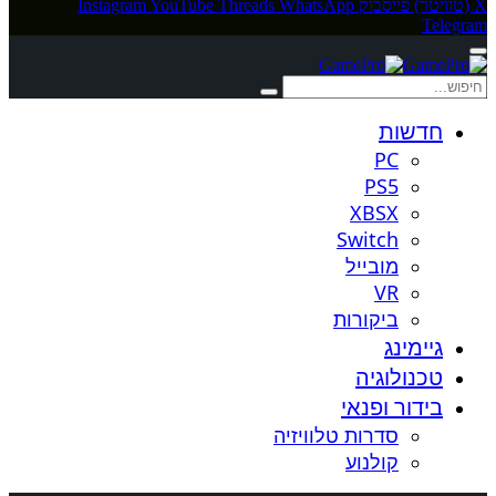
X (טוויטר)
פייסבוק
WhatsApp
Threads
YouTube
Instagram
Telegram
חדשות
PC
PS5
XBSX
Switch
מובייל
VR
ביקורות
גיימינג
טכנולוגיה
בידור ופנאי
סדרות טלוויזיה
קולנוע