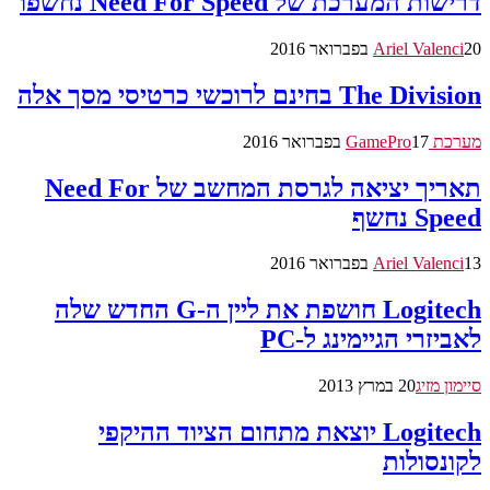
דרישות המערכת של Need For Speed נחשפו
20 בפברואר 2016
Ariel Valenci
The Division בחינם לרוכשי כרטיסי מסך אלה
מערכת GamePro
17 בפברואר 2016
תאריך יציאה לגרסת המחשב של Need For
Speed נחשף
13 בפברואר 2016
Ariel Valenci
Logitech חושפת את ליין ה-G החדש שלה
לאביזרי הגיימינג ל-PC
סיימון מזיג
20 במרץ 2013
Logitech יוצאת מתחום הציוד ההיקפי
לקונסולות