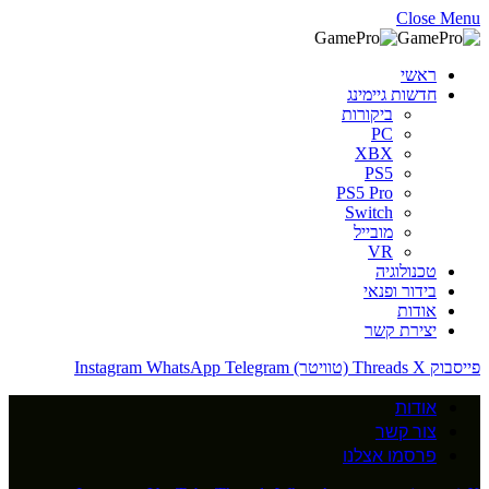
Close Menu
ראשי
חדשות גיימינג
ביקורות
PC
XBX
PS5
PS5 Pro
Switch
מובייל
VR
טכנולוגיה
בידור ופנאי
אודות
יצירת קשר
פייסבוק
X (טוויטר)
Threads
Telegram
WhatsApp
Instagram
אודות
צור קשר
פרסמו אצלנו