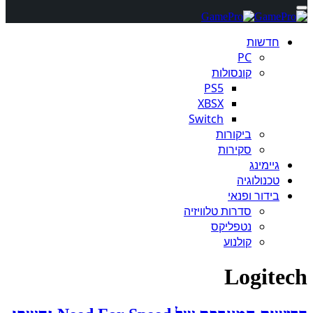
חדשות
PC
קונסולות
PS5
XBSX
Switch
ביקורות
סקירות
גיימינג
טכנולוגיה
בידור ופנאי
סדרות טלוויזיה
נטפליקס
קולנוע
Logitech