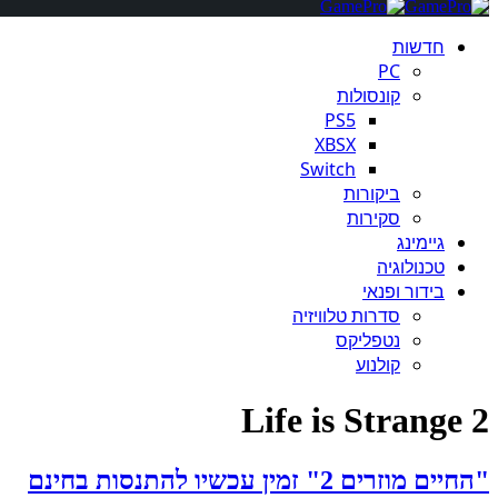
חדשות
PC
קונסולות
PS5
XBSX
Switch
ביקורות
סקירות
גיימינג
טכנולוגיה
בידור ופנאי
סדרות טלוויזיה
נטפליקס
קולנוע
Life is Strange 2
"החיים מוזרים 2" זמין עכשיו להתנסות בחינם