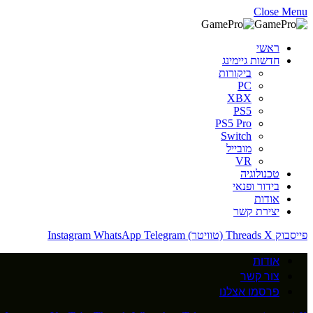
Close Menu
ראשי
חדשות גיימינג
ביקורות
PC
XBX
PS5
PS5 Pro
Switch
מובייל
VR
טכנולוגיה
בידור ופנאי
אודות
יצירת קשר
פייסבוק
X (טוויטר)
Threads
Telegram
WhatsApp
Instagram
אודות
צור קשר
פרסמו אצלנו