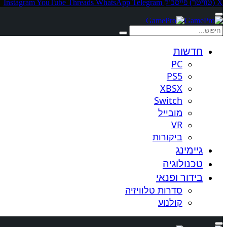
X (טוויטר)
פייסבוק
Telegram
WhatsApp
Threads
YouTube
Instagram
חדשות
PC
PS5
XBSX
Switch
מובייל
VR
ביקורות
גיימינג
טכנולוגיה
בידור ופנאי
סדרות טלוויזיה
קולנוע