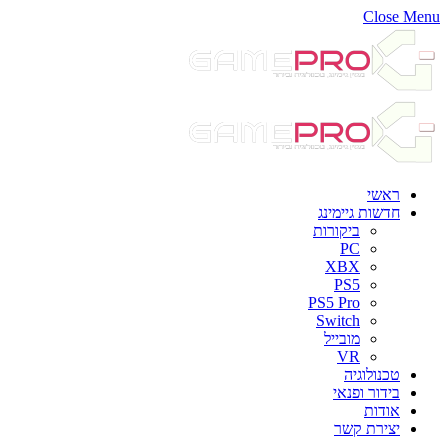
Close Menu
ראשי
חדשות גיימינג
ביקורות
PC
XBX
PS5
PS5 Pro
Switch
מובייל
VR
טכנולוגיה
בידור ופנאי
אודות
יצירת קשר