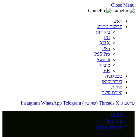
Close Menu
ראשי
חדשות גיימינג
ביקורות
PC
XBX
PS5
PS5 Pro
Switch
מובייל
VR
טכנולוגיה
בידור ופנאי
אודות
יצירת קשר
פייסבוק
X (טוויטר)
Threads
Telegram
WhatsApp
Instagram
אודות
צור קשר
פרסמו אצלנו