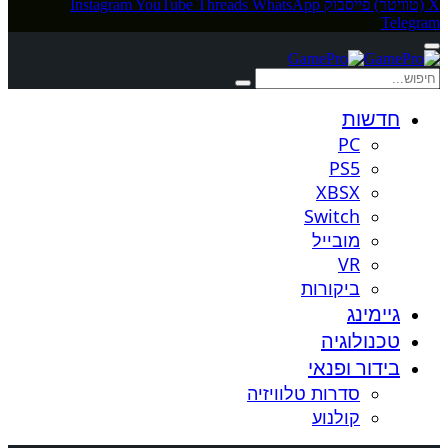
X (טוויטר)
פייסבוק
WhatsApp
Threads
YouTube
Instagram
Telegram
חדשות
PC
PS5
XBSX
Switch
מובייל
VR
ביקורות
גיימינג
טכנולוגיה
בידור ופנאי
סדרות טלוויזיה
קולנוע