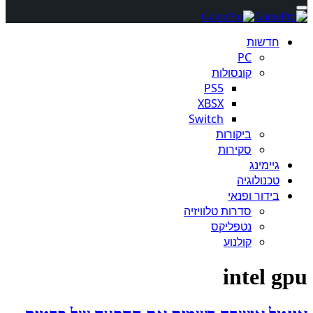
חדשות
PC
קונסולות
PS5
XBSX
Switch
ביקורות
סקירות
גיימינג
טכנולוגיה
בידור ופנאי
סדרות טלוויזיה
נטפליקס
קולנוע
intel gpu