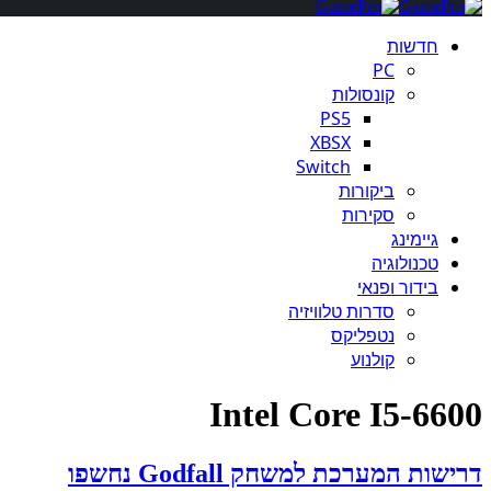
חדשות
PC
קונסולות
PS5
XBSX
Switch
ביקורות
סקירות
גיימינג
טכנולוגיה
בידור ופנאי
סדרות טלוויזיה
נטפליקס
קולנוע
Intel Core I5-6600
דרישות המערכת למשחק Godfall נחשפו