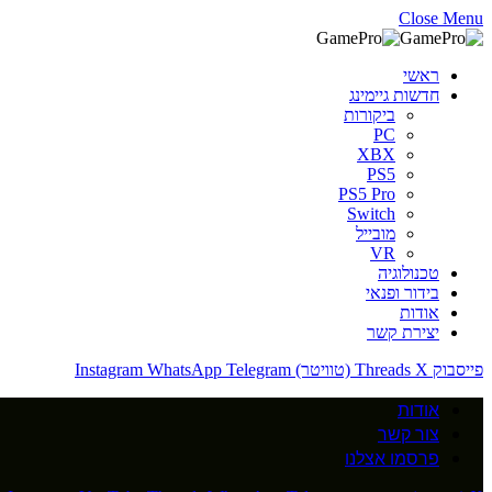
Close Menu
ראשי
חדשות גיימינג
ביקורות
PC
XBX
PS5
PS5 Pro
Switch
מובייל
VR
טכנולוגיה
בידור ופנאי
אודות
יצירת קשר
פייסבוק
X (טוויטר)
Threads
Telegram
WhatsApp
Instagram
אודות
צור קשר
פרסמו אצלנו