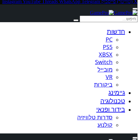
X (טוויטר)
פייסבוק
Telegram
WhatsApp
Threads
YouTube
Instagram
חדשות
PC
PS5
XBSX
Switch
מובייל
VR
ביקורות
גיימינג
טכנולוגיה
בידור ופנאי
סדרות טלוויזיה
קולנוע