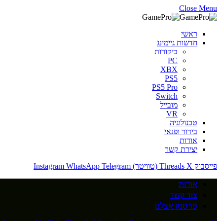
Close Menu
ראשי
חדשות גיימינג
ביקורות
PC
XBX
PS5
PS5 Pro
Switch
מובייל
VR
טכנולוגיה
בידור ופנאי
אודות
יצירת קשר
פייסבוק
X (טוויטר)
Threads
Telegram
WhatsApp
Instagram
אודות
צור קשר
פרסמו אצלנו