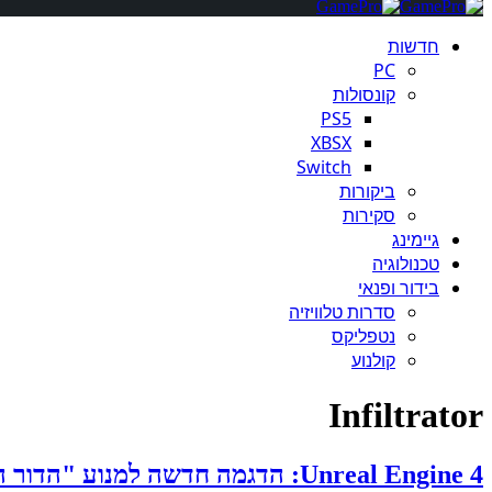
חדשות
PC
קונסולות
PS5
XBSX
Switch
ביקורות
סקירות
גיימינג
טכנולוגיה
בידור ופנאי
סדרות טלוויזיה
נטפליקס
קולנוע
Infiltrator
Unreal Engine 4: הדגמה חדשה למנוע "הדור הבא" [כנס 13 GDC]