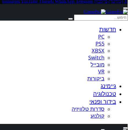
X (טוויטר)
פייסבוק
Telegram
WhatsApp
Threads
YouTube
Instagram
חדשות
PC
PS5
XBSX
Switch
מובייל
VR
ביקורות
גיימינג
טכנולוגיה
בידור ופנאי
סדרות טלוויזיה
קולנוע