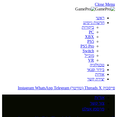
Close Menu
ראשי
חדשות גיימינג
ביקורות
PC
XBX
PS5
PS5 Pro
Switch
מובייל
VR
טכנולוגיה
בידור ופנאי
אודות
יצירת קשר
פייסבוק
X (טוויטר)
Threads
Telegram
WhatsApp
Instagram
אודות
צור קשר
פרסמו אצלנו