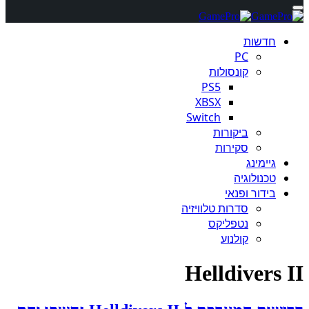
חדשות
PC
קונסולות
PS5
XBSX
Switch
ביקורות
סקירות
גיימינג
טכנולוגיה
בידור ופנאי
סדרות טלוויזיה
נטפליקס
קולנוע
Helldivers II