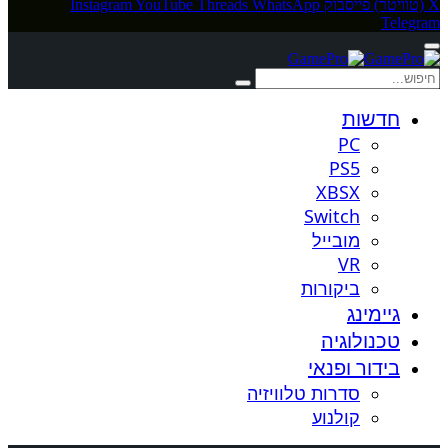
X (טוויטר)
פייסבוק
WhatsApp
Threads
YouTube
Instagram
Telegram
חדשות
PC
PS5
XBSX
Switch
מובייל
VR
ביקורות
גיימינג
טכנולוגיה
בידור ופנאי
סדרות טלוויזיה
קולנוע