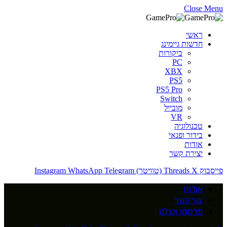
Close Menu
ראשי
חדשות גיימינג
ביקורות
PC
XBX
PS5
PS5 Pro
Switch
מובייל
VR
טכנולוגיה
בידור ופנאי
אודות
יצירת קשר
פייסבוק
X (טוויטר)
Threads
Telegram
WhatsApp
Instagram
אודות
צור קשר
פרסמו אצלנו