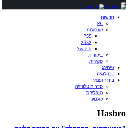
חדשות
PC
קונסולות
PS5
XBSX
Switch
ביקורות
סקירות
גיימינג
טכנולוגיה
בידור ופנאי
סדרות טלוויזיה
נטפליקס
קולנוע
Hasbro