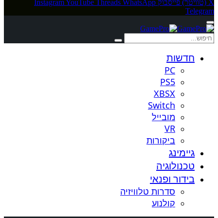
X (טוויטר)
פייסבוק
WhatsApp
Threads
YouTube
Instagram
Telegram
חדשות
PC
PS5
XBSX
Switch
מובייל
VR
ביקורות
גיימינג
טכנולוגיה
בידור ופנאי
סדרות טלוויזיה
קולנוע