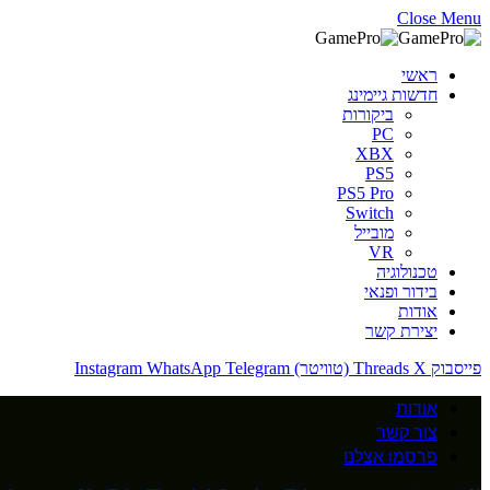
Close Menu
ראשי
חדשות גיימינג
ביקורות
PC
XBX
PS5
PS5 Pro
Switch
מובייל
VR
טכנולוגיה
בידור ופנאי
אודות
יצירת קשר
פייסבוק
X (טוויטר)
Threads
Telegram
WhatsApp
Instagram
אודות
צור קשר
פרסמו אצלנו