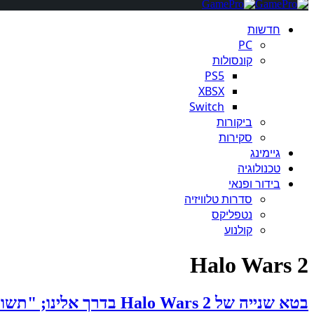
חדשות
PC
קונסולות
PS5
XBSX
Switch
ביקורות
סקירות
גיימינג
טכנולוגיה
בידור ופנאי
סדרות טלוויזיה
נטפליקס
קולנוע
Halo Wars 2
בטא שנייה של Halo Wars 2 בדרך אלינו; "תשוחרר קרוב להשקת המשחק" מיקרוסופט אומרת