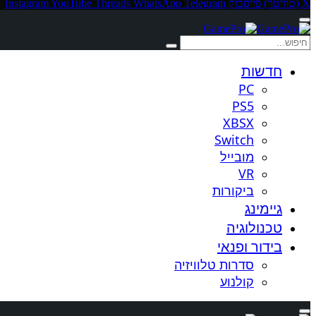
X (טוויטר)
פייסבוק
Telegram
WhatsApp
Threads
YouTube
Instagram
חדשות
PC
PS5
XBSX
Switch
מובייל
VR
ביקורות
גיימינג
טכנולוגיה
בידור ופנאי
סדרות טלוויזיה
קולנוע