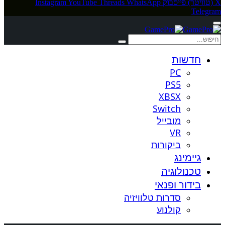
X (טוויטר)
פייסבוק
WhatsApp
Threads
YouTube
Instagram
Telegram
חדשות
PC
PS5
XBSX
Switch
מובייל
VR
ביקורות
גיימינג
טכנולוגיה
בידור ופנאי
סדרות טלוויזיה
קולנוע