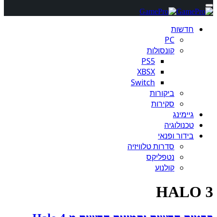
חדשות
PC
קונסולות
PS5
XBSX
Switch
ביקורות
סקירות
גיימינג
טכנולוגיה
בידור ופנאי
סדרות טלוויזיה
נטפליקס
קולנוע
HALO 3