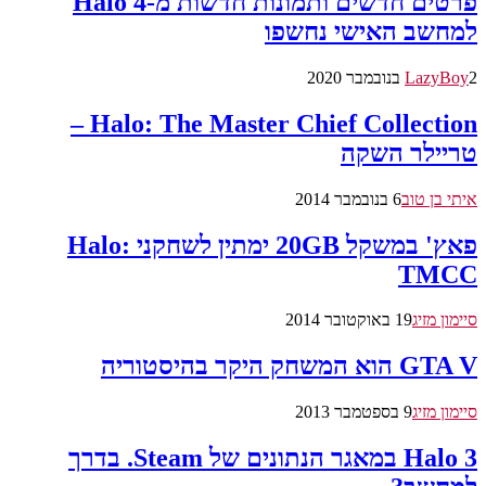
פרטים חדשים ותמונות חדשות מ-Halo 4
למחשב האישי נחשפו
2 בנובמבר 2020
LazyBoy
Halo: The Master Chief Collection –
טריילר השקה
איתי בן טוב
6 בנובמבר 2014
פאץ' במשקל 20GB ימתין לשחקני Halo:
TMCC
סיימון מזיג
19 באוקטובר 2014
GTA V הוא המשחק היקר בהיסטוריה
סיימון מזיג
9 בספטמבר 2013
Halo 3 במאגר הנתונים של Steam. בדרך