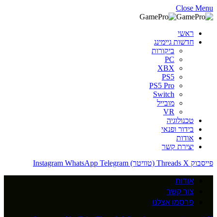
Close Menu
ראשי
חדשות גיימינג
ביקורות
PC
XBX
PS5
PS5 Pro
Switch
מובייל
VR
טכנולוגיה
בידור ופנאי
אודות
יצירת קשר
פייסבוק
X (טוויטר)
Threads
Telegram
WhatsApp
Instagram
אודות
צור קשר
פרסמו אצלנו