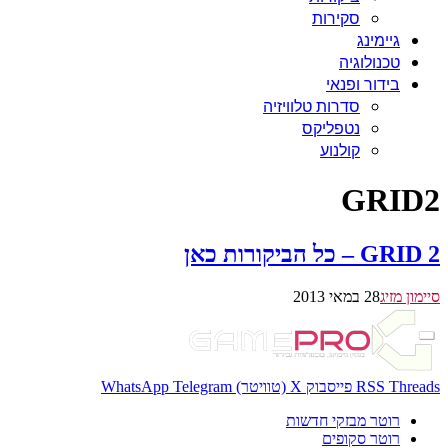
סקירות
גיימינג
טכנולוגיה
בידור ופנאי
סדרות טלוויזיה
נטפליקס
קולנוע
GRID2
GRID 2 – כל הביקורות כאן
סיימון מזיג
28 במאי 2013
Threads
RSS
פייסבוק
X (טוויטר)
Telegram
WhatsApp
רוטר מבזקי חדשות
רוטר סקופים