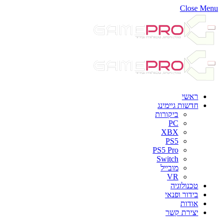
Close Menu
ראשי
חדשות גיימינג
ביקורות
PC
XBX
PS5
PS5 Pro
Switch
מובייל
VR
טכנולוגיה
בידור ופנאי
אודות
יצירת קשר