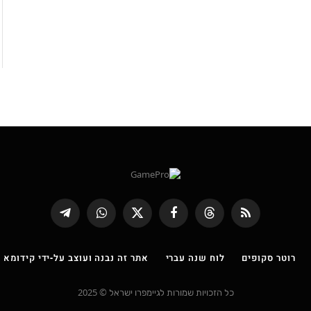
RSS
Threads
פייסבוק
X
WhatsApp
Telegram
(טוויטר)
רוטר סקופים
לוח שנה עברי
אתר זה נבנה ועוצב על-ידי קידומא |
כל הזכויות שמורות לגיימפרו ישראל © 2025