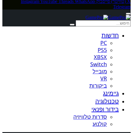
X (טוויטר)
פייסבוק
WhatsApp
Threads
YouTube
Instagram
Telegram
חדשות
PC
PS5
XBSX
Switch
מובייל
VR
ביקורות
גיימינג
טכנולוגיה
בידור ופנאי
סדרות טלוויזיה
קולנוע