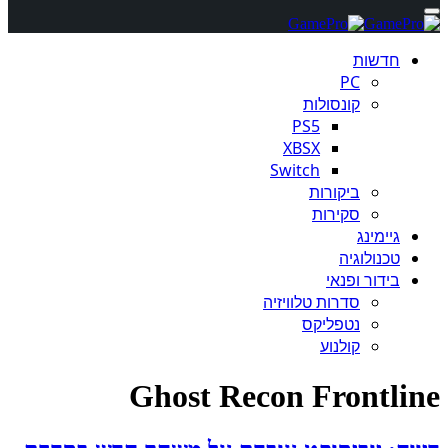
חדשות
PC
קונסולות
PS5
XBSX
Switch
ביקורות
סקירות
גיימינג
טכנולוגיה
בידור ופנאי
סדרות טלוויזיה
נטפליקס
קולנוע
Ghost Recon Frontline