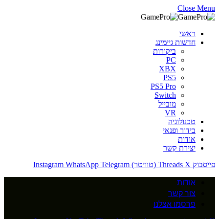
Close Menu
ראשי
חדשות גיימינג
ביקורות
PC
XBX
PS5
PS5 Pro
Switch
מובייל
VR
טכנולוגיה
בידור ופנאי
אודות
יצירת קשר
פייסבוק
X (טוויטר)
Threads
Telegram
WhatsApp
Instagram
אודות
צור קשר
פרסמו אצלנו