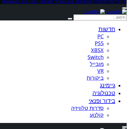
X (טוויטר)
פייסבוק
Telegram
WhatsApp
Threads
YouTube
Instagram
חדשות
PC
PS5
XBSX
Switch
מובייל
VR
ביקורות
גיימינג
טכנולוגיה
בידור ופנאי
סדרות טלוויזיה
קולנוע