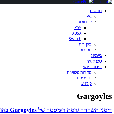
חדשות
PC
קונסולות
PS5
XBSX
Switch
ביקורות
סקירות
גיימינג
טכנולוגיה
בידור ופנאי
סדרות טלוויזיה
נטפליקס
קולנוע
Gargoyles
דיסני תשחרר גרסת רימסטר של Gargoyles בחודש הבא