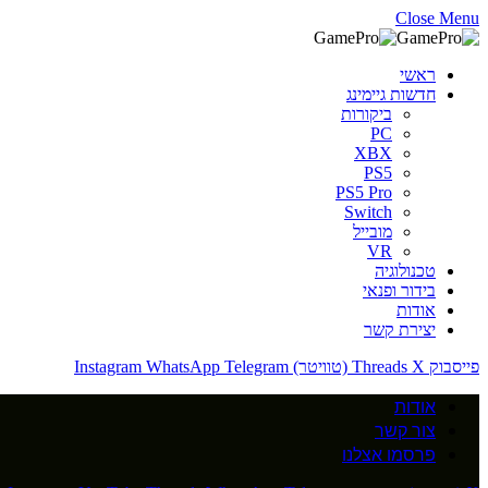
Close Menu
ראשי
חדשות גיימינג
ביקורות
PC
XBX
PS5
PS5 Pro
Switch
מובייל
VR
טכנולוגיה
בידור ופנאי
אודות
יצירת קשר
פייסבוק
X (טוויטר)
Threads
Telegram
WhatsApp
Instagram
אודות
צור קשר
פרסמו אצלנו