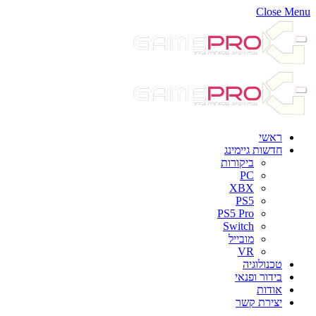
Close Menu
ראשי
חדשות גיימינג
ביקורות
PC
XBX
PS5
PS5 Pro
Switch
מובייל
VR
טכנולוגיה
בידור ופנאי
אודות
יצירת קשר