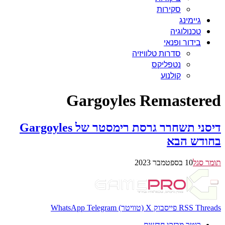
סקירות
גיימינג
טכנולוגיה
בידור ופנאי
סדרות טלוויזיה
נטפליקס
קולנוע
Gargoyles Remastered
דיסני תשחרר גרסת רימסטר של Gargoyles
בחודש הבא
תומר סגל
10 בספטמבר 2023
Threads
RSS
פייסבוק
X (טוויטר)
Telegram
WhatsApp
רוטר מבזקי חדשות