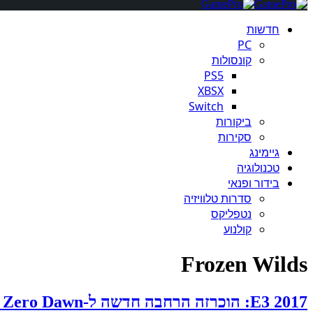
חדשות
PC
קונסולות
PS5
XBSX
Switch
ביקורות
סקירות
גיימינג
טכנולוגיה
בידור ופנאי
סדרות טלוויזיה
נטפליקס
קולנוע
Frozen Wilds
E3 2017: הוכרזה הרחבה חדשה ל-Horizon Zero Dawn