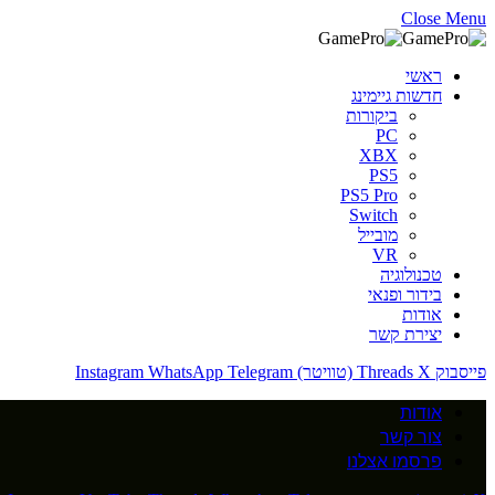
Close Menu
ראשי
חדשות גיימינג
ביקורות
PC
XBX
PS5
PS5 Pro
Switch
מובייל
VR
טכנולוגיה
בידור ופנאי
אודות
יצירת קשר
פייסבוק
X (טוויטר)
Threads
Telegram
WhatsApp
Instagram
אודות
צור קשר
פרסמו אצלנו