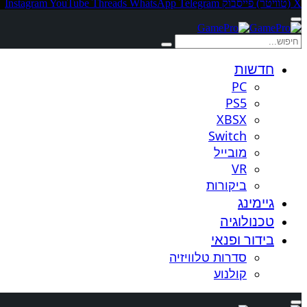
X (טוויטר)
פייסבוק
Telegram
WhatsApp
Threads
YouTube
Instagram
חדשות
PC
PS5
XBSX
Switch
מובייל
VR
ביקורות
גיימינג
טכנולוגיה
בידור ופנאי
סדרות טלוויזיה
קולנוע