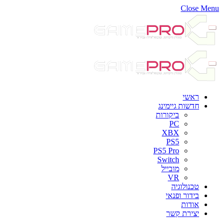
Close Menu
ראשי
חדשות גיימינג
ביקורות
PC
XBX
PS5
PS5 Pro
Switch
מובייל
VR
טכנולוגיה
בידור ופנאי
אודות
יצירת קשר