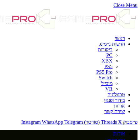
Close Menu
ראשי
חדשות גיימינג
ביקורות
PC
XBX
PS5
PS5 Pro
Switch
מובייל
VR
טכנולוגיה
בידור ופנאי
אודות
יצירת קשר
פייסבוק
X (טוויטר)
Threads
Telegram
WhatsApp
Instagram
אודות