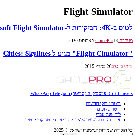
Flight Simulator
לטוס ב-4K: הביקורות ל-Microsoft Flight Simulator כבר כאן
מערכת GamePro
19 באוגוסט 2020
"Flight Cimulator" מגיע ל Cities: Skylines
איתי בן טוב
26 במרץ 2015
Threads
RSS
פייסבוק
X (טוויטר)
Telegram
WhatsApp
רוטר מבזקי חדשות
רוטר סקופים
לוח שנה עברי
אתר זה נבנה ועוצב על-ידי קידומא | דיגיטל קריאייטיב
כל הזכויות שמורות לגיימפרו ישראל © 2025