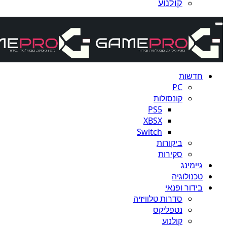
קולנוע
חדשות
PC
קונסולות
PS5
XBSX
Switch
ביקורות
סקירות
גיימינג
טכנולוגיה
בידור ופנאי
סדרות טלוויזיה
נטפליקס
קולנוע