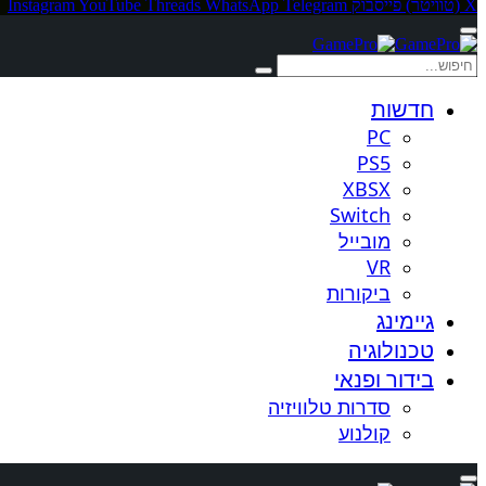
X (טוויטר)
פייסבוק
Telegram
WhatsApp
Threads
YouTube
Instagram
חדשות
PC
PS5
XBSX
Switch
מובייל
VR
ביקורות
גיימינג
טכנולוגיה
בידור ופנאי
סדרות טלוויזיה
קולנוע