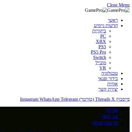
Close Menu
ראשי
חדשות גיימינג
ביקורות
PC
XBX
PS5
PS5 Pro
Switch
מובייל
VR
טכנולוגיה
בידור ופנאי
אודות
יצירת קשר
פייסבוק
X (טוויטר)
Threads
Telegram
WhatsApp
Instagram
אודות
צור קשר
פרסמו אצלנו