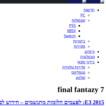
חדשות
PC
קונסולות
PS5
XBSX
Switch
ביקורות
סקירות
גיימינג
טכנולוגיה
בידור ופנאי
סדרות טלוויזיה
נטפליקס
קולנוע
final fantazy 7
E3 2015: לפעמים חלומות מתגשמים – חידוש לפיינל פנטזי 7 הוכרז