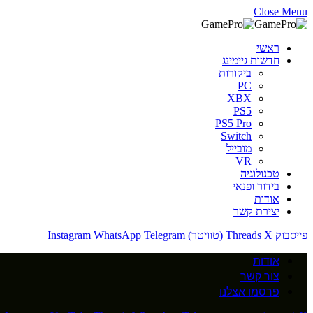
Close Menu
ראשי
חדשות גיימינג
ביקורות
PC
XBX
PS5
PS5 Pro
Switch
מובייל
VR
טכנולוגיה
בידור ופנאי
אודות
יצירת קשר
פייסבוק
X (טוויטר)
Threads
Telegram
WhatsApp
Instagram
אודות
צור קשר
פרסמו אצלנו