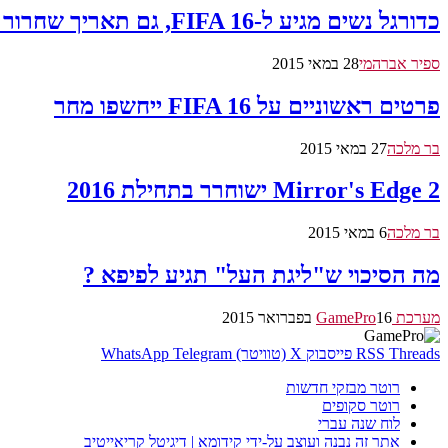
כדורגל נשים מגיע ל-FIFA 16, גם תאריך שחרור נחשף
ספיר אברהמי
28 במאי 2015
פרטים ראשוניים על FIFA 16 ייחשפו מחר
בר מלכה
27 במאי 2015
Mirror's Edge 2 ישוחרר בתחילת 2016
בר מלכה
6 במאי 2015
מה הסיכוי ש"ליגת העל" תגיע לפיפא ?
מערכת GamePro
16 בפברואר 2015
Threads
RSS
פייסבוק
X (טוויטר)
Telegram
WhatsApp
רוטר מבזקי חדשות
רוטר סקופים
לוח שנה עברי
אתר זה נבנה ועוצב על-ידי קידומא | דיגיטל קריאייטיב