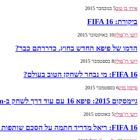
איתי בן טוב
5 בנובמבר 2015
ביקורת: FIFA 16
רועי רן־פולק
10 באוקטובר 2015
הדמו של פיפא החדש בחוץ. כדררתם כבר?
רועי רן־פולק
8 בספטמבר 2015
FIFA 16: מי נבחר לשחקן הטוב בעולם?
סיימון מזיג
6 בספטמבר 2015
גיימסקום 2015: פיפא 16 עם עוד דרך לשחק ב-Ultimate Team
רועי רן־פולק
5 באוגוסט 2015
FIFA 16: ריאל מדריד חתמה על הסכם שותפות אקלוסיבי עם EA