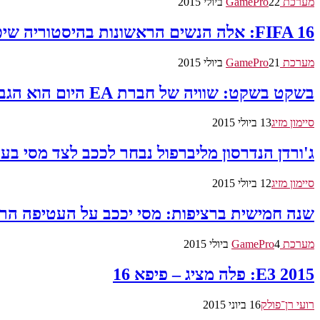
מערכת GamePro
22 ביולי 2015
FIFA 16: אלה הנשים הראשונות בהיסטוריה שיככבו על עטיפת פיפא
מערכת GamePro
21 ביולי 2015
בשקט בשקט: שוויה של חברת EA היום הוא הגבוה בכל הזמנים
סיימון מזיג
13 ביולי 2015
ג'ורדן הנדרסון מליברפול נבחר לככב לצד מסי בעטיפת 6
סיימון מזיג
12 ביולי 2015
שנה חמישית ברציפות: מסי יככב על העטיפה ה
מערכת GamePro
4 ביולי 2015
E3 2015: פלה מציג – פיפא 16
רועי רן־פולק
16 ביוני 2015