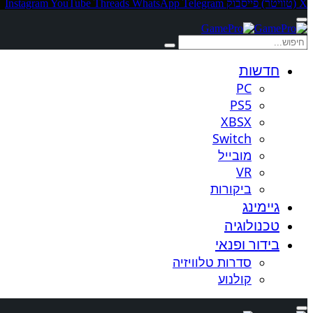
X (טוויטר)
פייסבוק
Telegram
WhatsApp
Threads
YouTube
Instagram
חדשות
PC
PS5
XBSX
Switch
מובייל
VR
ביקורות
גיימינג
טכנולוגיה
בידור ופנאי
סדרות טלוויזיה
קולנוע