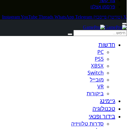
צור קשר
פרסמו אצלנו
X (טוויטר)
פייסבוק
Telegram
WhatsApp
Threads
YouTube
Instagram
חדשות
PC
PS5
XBSX
Switch
מובייל
VR
ביקורות
גיימינג
טכנולוגיה
בידור ופנאי
סדרות טלוויזיה