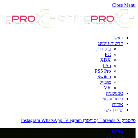
Close Menu
ראשי
חדשות גיימינג
ביקורות
PC
XBX
PS5
PS5 Pro
Switch
מובייל
VR
טכנולוגיה
בידור ופנאי
אודות
יצירת קשר
פייסבוק
X (טוויטר)
Threads
Telegram
WhatsApp
Instagram
אודות