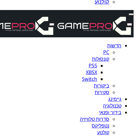
קולנוע
חדשות
PC
קונסולות
PS5
XBSX
Switch
ביקורות
סקירות
גיימינג
טכנולוגיה
בידור ופנאי
סדרות טלוויזיה
נטפליקס
קולנוע