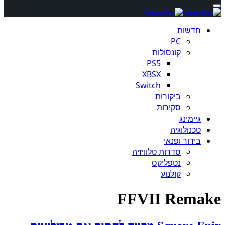
חדשות
PC
קונסולות
PS5
XBSX
Switch
ביקורות
סקירות
גיימינג
טכנולוגיה
בידור ופנאי
סדרות טלוויזיה
נטפליקס
קולנוע
FFVII Remake