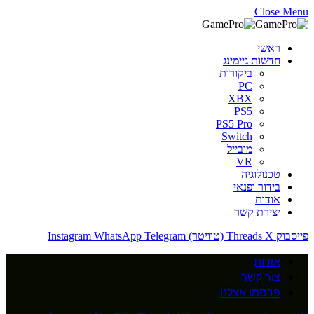
Close Menu
ראשי
חדשות גיימינג
ביקורות
PC
XBX
PS5
PS5 Pro
Switch
מובייל
VR
טכנולוגיה
בידור ופנאי
אודות
יצירת קשר
פייסבוק
X (טוויטר)
Threads
Telegram
WhatsApp
Instagram
אודות
צור קשר
פרסמו אצלנו