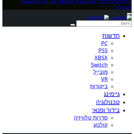
X (טוויטר)
פייסבוק
WhatsApp
Threads
YouTube
Instagram
Telegram
חדשות
PC
PS5
XBSX
Switch
מובייל
VR
ביקורות
גיימינג
טכנולוגיה
בידור ופנאי
סדרות טלוויזיה
קולנוע