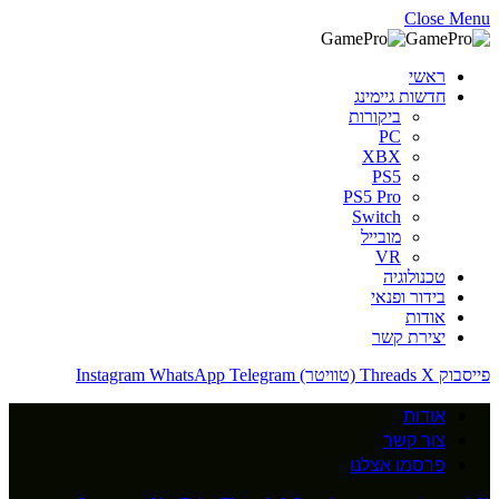
Close Menu
ראשי
חדשות גיימינג
ביקורות
PC
XBX
PS5
PS5 Pro
Switch
מובייל
VR
טכנולוגיה
בידור ופנאי
אודות
יצירת קשר
פייסבוק
X (טוויטר)
Threads
Telegram
WhatsApp
Instagram
אודות
צור קשר
פרסמו אצלנו