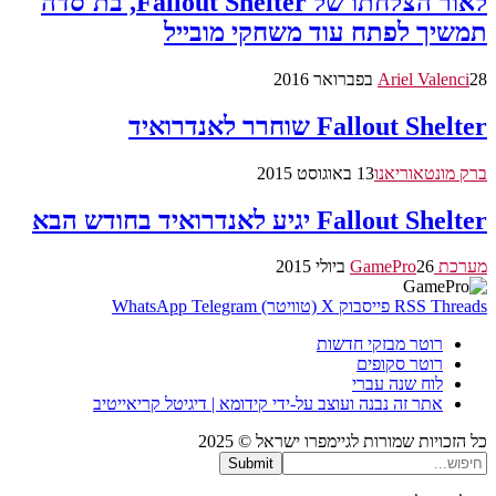
לאור הצלחתו של Fallout Shelter, בת'סדה
תמשיך לפתח עוד משחקי מובייל
28 בפברואר 2016
Ariel Valenci
Fallout Shelter שוחרר לאנדרואיד
ברק מונטאוריאנו
13 באוגוסט 2015
Fallout Shelter יגיע לאנדרואיד בחודש הבא
מערכת GamePro
26 ביולי 2015
Threads
RSS
פייסבוק
X (טוויטר)
Telegram
WhatsApp
רוטר מבזקי חדשות
רוטר סקופים
לוח שנה עברי
אתר זה נבנה ועוצב על-ידי קידומא | דיגיטל קריאייטיב
כל הזכויות שמורות לגיימפרו ישראל © 2025
Submit