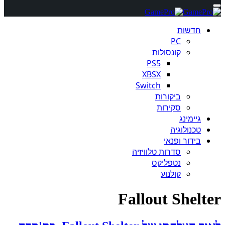
חדשות
PC
קונסולות
PS5
XBSX
Switch
ביקורות
סקירות
גיימינג
טכנולוגיה
בידור ופנאי
סדרות טלוויזיה
נטפליקס
קולנוע
Fallout Shelter