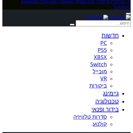
X (טוויטר)
פייסבוק
WhatsApp
Threads
YouTube
Instagram
Telegram
חדשות
PC
PS5
XBSX
Switch
מובייל
VR
ביקורות
גיימינג
טכנולוגיה
בידור ופנאי
סדרות טלוויזיה
קולנוע