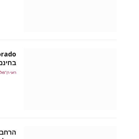
בחינם
רועי רן־פול