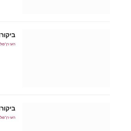
ביקורת: salis IV: The Cossacks
רועי רן־פול
ביקורת – is 4: El Dorado
רועי רן־פול