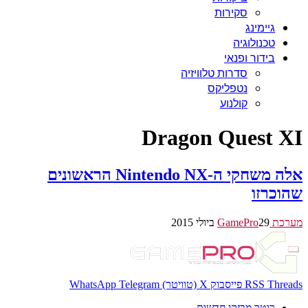
סקירות
גיימינג
טכנולוגיה
בידור ופנאי
סדרות טלוויזיה
נטפליקס
קולנוע
Dragon Quest XI
אלה משחקי ה-Nintendo NX הראשונים
שהוכרזו
מערכת GamePro
29 ביולי 2015
Threads
RSS
פייסבוק
X (טוויטר)
Telegram
WhatsApp
רוטר מבזקי חדשות