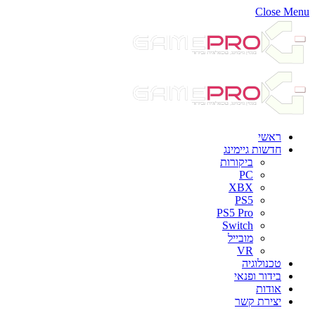
Close Menu
ראשי
חדשות גיימינג
ביקורות
PC
XBX
PS5
PS5 Pro
Switch
מובייל
VR
טכנולוגיה
בידור ופנאי
אודות
יצירת קשר