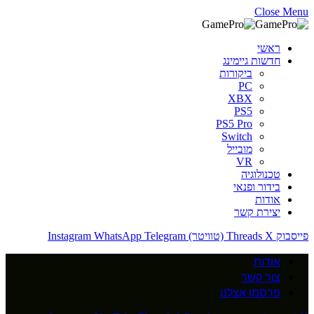
Close Menu
ראשי
חדשות גיימינג
ביקורות
PC
XBX
PS5
PS5 Pro
Switch
מובייל
VR
טכנולוגיה
בידור ופנאי
אודות
יצירת קשר
פייסבוק
X (טוויטר)
Threads
Telegram
WhatsApp
Instagram
אודות
צור קשר
פרסמו אצלנו