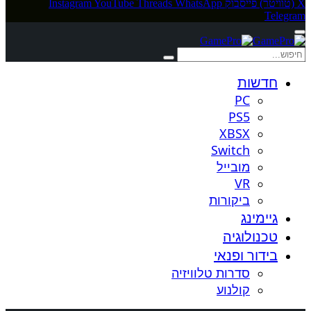
X (טוויטר)
פייסבוק
WhatsApp
Threads
YouTube
Instagram
Telegram
חדשות
PC
PS5
XBSX
Switch
מובייל
VR
ביקורות
גיימינג
טכנולוגיה
בידור ופנאי
סדרות טלוויזיה
קולנוע