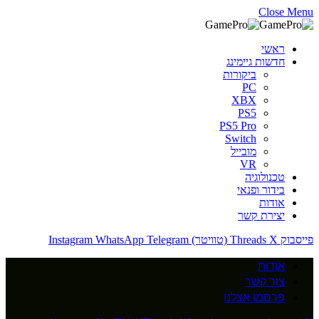
Close Menu
ראשי
חדשות גיימינג
ביקורות
PC
XBX
PS5
PS5 Pro
Switch
מובייל
VR
טכנולוגיה
בידור ופנאי
אודות
יצירת קשר
פייסבוק
X (טוויטר)
Threads
Telegram
WhatsApp
Instagram
אודות
צור קשר
פרסמו אצלנו