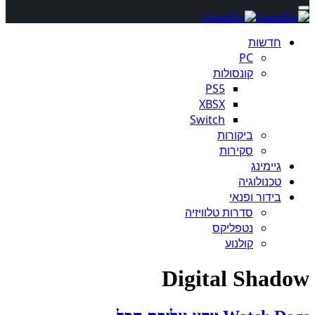
חדשות
PC
קונסולות
PS5
XBSX
Switch
ביקורות
סקירות
גיימינג
טכנולוגיה
בידור ופנאי
סדרות טלוויזיה
נטפליקס
קולנוע
Digital Shadow