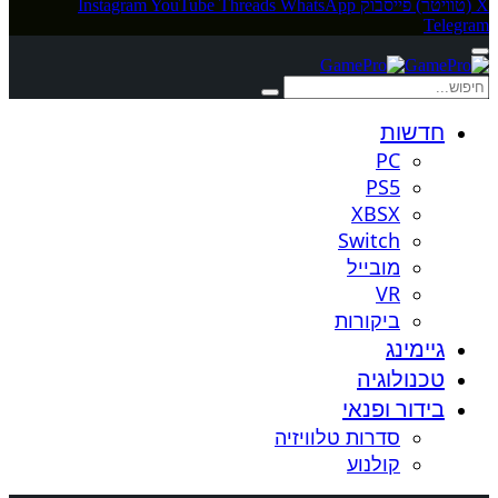
X (טוויטר)
פייסבוק
WhatsApp
Threads
YouTube
Instagram
Telegram
חדשות
PC
PS5
XBSX
Switch
מובייל
VR
ביקורות
גיימינג
טכנולוגיה
בידור ופנאי
סדרות טלוויזיה
קולנוע