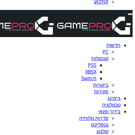
קולנוע
חדשות
PC
קונסולות
PS5
XBSX
Switch
ביקורות
סקירות
גיימינג
טכנולוגיה
בידור ופנאי
סדרות טלוויזיה
נטפליקס
קולנוע