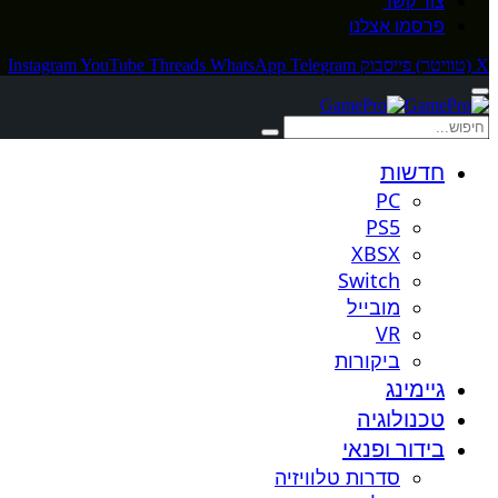
צור קשר
פרסמו אצלנו
X (טוויטר)
פייסבוק
Telegram
WhatsApp
Threads
YouTube
Instagram
חדשות
PC
PS5
XBSX
Switch
מובייל
VR
ביקורות
גיימינג
טכנולוגיה
בידור ופנאי
סדרות טלוויזיה