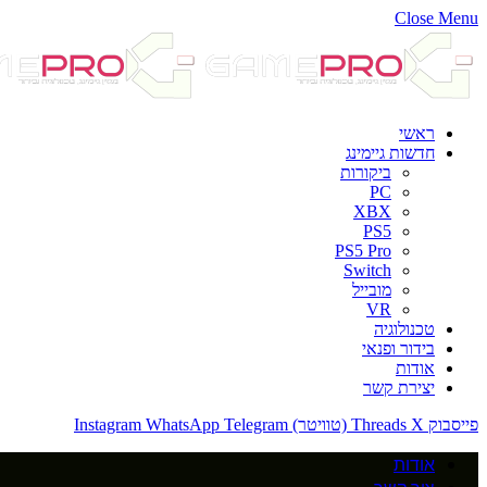
Close Menu
ראשי
חדשות גיימינג
ביקורות
PC
XBX
PS5
PS5 Pro
Switch
מובייל
VR
טכנולוגיה
בידור ופנאי
אודות
יצירת קשר
פייסבוק
X (טוויטר)
Threads
Telegram
WhatsApp
Instagram
אודות