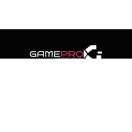
RSS
Threads
פייסבוק
X
WhatsApp
Telegram
(טוויטר)
רוטר מבזקי חדשות
רוטר סקופים
לוח שנה עברי
אתר זה נבנה ועוצב על-ידי קידומא | דיגיטל קריאייטיב
כל הזכויות שמורות לגיימפרו ישראל © 2025