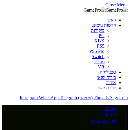
Close Menu
ראשי
חדשות גיימינג
ביקורות
PC
XBX
PS5
PS5 Pro
Switch
מובייל
VR
טכנולוגיה
בידור ופנאי
אודות
יצירת קשר
פייסבוק
X (טוויטר)
Threads
Telegram
WhatsApp
Instagram
אודות
צור קשר
פרסמו אצלנו