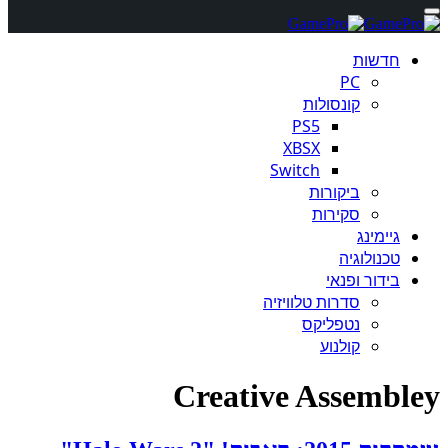
חדשות
PC
קונסולות
PS5
XBSX
Switch
ביקורות
סקירות
גיימינג
טכנולוגיה
בידור ופנאי
סדרות טלוויזיה
נטפליקס
קולנוע
Creative Assembley