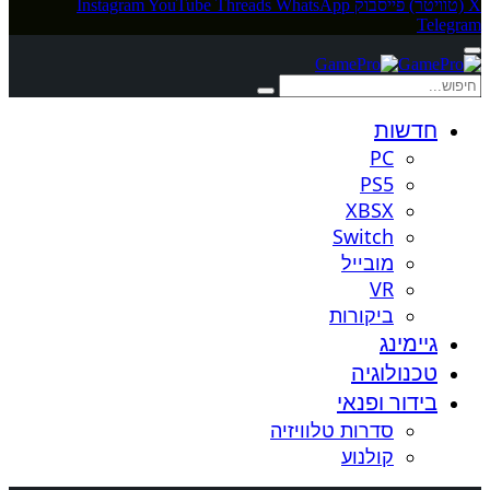
X (טוויטר)
פייסבוק
WhatsApp
Threads
YouTube
Instagram
Telegram
חדשות
PC
PS5
XBSX
Switch
מובייל
VR
ביקורות
גיימינג
טכנולוגיה
בידור ופנאי
סדרות טלוויזיה
קולנוע