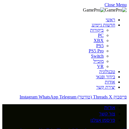
Close Menu
ראשי
חדשות גיימינג
ביקורות
PC
XBX
PS5
PS5 Pro
Switch
מובייל
VR
טכנולוגיה
בידור ופנאי
אודות
יצירת קשר
פייסבוק
X (טוויטר)
Threads
Telegram
WhatsApp
Instagram
אודות
צור קשר
פרסמו אצלנו