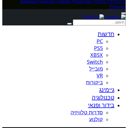
X (טוויטר)
פייסבוק
WhatsApp
Threads
YouTube
Instagram
Telegram
חדשות
PC
PS5
XBSX
Switch
מובייל
VR
ביקורות
גיימינג
טכנולוגיה
בידור ופנאי
סדרות טלוויזיה
קולנוע