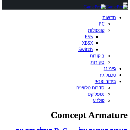
חדשות
PC
קונסולות
PS5
XBSX
Switch
ביקורות
סקירות
גיימינג
טכנולוגיה
בידור ופנאי
סדרות טלוויזיה
נטפליקס
קולנוע
Comcept Armature