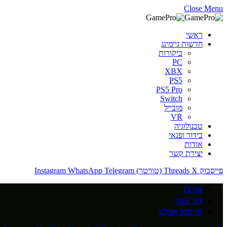
Close Menu
ראשי
חדשות גיימינג
ביקורות
PC
XBX
PS5
PS5 Pro
Switch
מובייל
VR
טכנולוגיה
בידור ופנאי
אודות
יצירת קשר
פייסבוק
X (טוויטר)
Threads
Telegram
WhatsApp
Instagram
אודות
צור קשר
פרסמו אצלנו