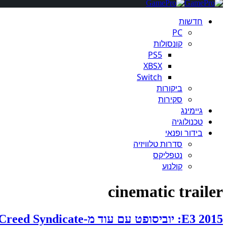
חדשות
PC
קונסולות
PS5
XBSX
Switch
ביקורות
סקירות
גיימינג
טכנולוגיה
בידור ופנאי
סדרות טלוויזיה
נטפליקס
קולנוע
cinematic trailer
E3 2015: יוביסופט עם עוד מ-Assassin's Creed Syndicate