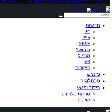
X (טוויטר)
פייסבוק
Telegram
WhatsApp
Threads
YouTube
Instagram
חדשות
PC
PS5
XBSX
Switch
מובייל
VR
ביקורות
גיימינג
טכנולוגיה
בידור ופנאי
סדרות טלוויזיה
קולנוע