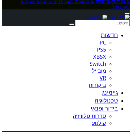
X (טוויטר)
פייסבוק
WhatsApp
Threads
YouTube
Instagram
Telegram
חדשות
PC
PS5
XBSX
Switch
מובייל
VR
ביקורות
גיימינג
טכנולוגיה
בידור ופנאי
סדרות טלוויזיה
קולנוע