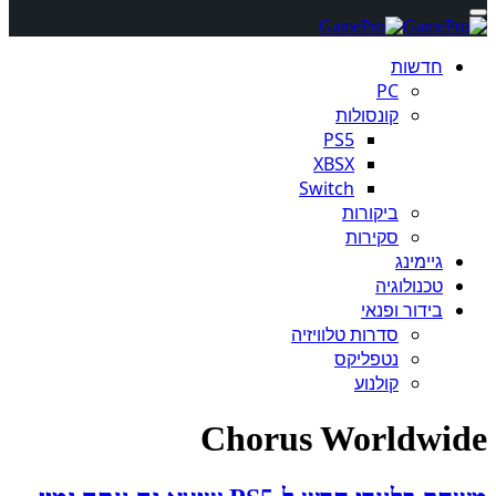
חדשות
PC
קונסולות
PS5
XBSX
Switch
ביקורות
סקירות
גיימינג
טכנולוגיה
בידור ופנאי
סדרות טלוויזיה
נטפליקס
קולנוע
Chorus Worldwide