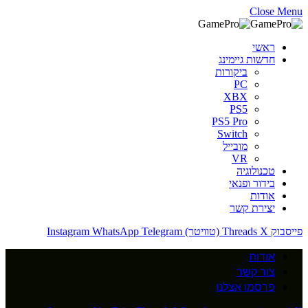
Close Menu
ראשי
חדשות גיימינג
ביקורות
PC
XBX
PS5
PS5 Pro
Switch
מובייל
VR
טכנולוגיה
בידור ופנאי
אודות
יצירת קשר
פייסבוק
X (טוויטר)
Threads
Telegram
WhatsApp
Instagram
אודות
צור קשר
פרסמו אצלנו