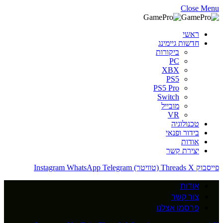
Close Menu
ראשי
חדשות גיימינג
ביקורות
PC
XBX
PS5
PS5 Pro
Switch
מובייל
VR
טכנולוגיה
בידור ופנאי
אודות
יצירת קשר
פייסבוק
X (טוויטר)
Threads
Telegram
WhatsApp
Instagram
אודות
צור קשר
פרסמו אצלנו