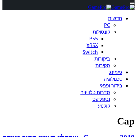
חדשות
PC
קונסולות
PS5
XBSX
Switch
ביקורות
סקירות
גיימינג
טכנולוגיה
בידור ופנאי
סדרות טלוויזיה
נטפליקס
קולנוע
Cap