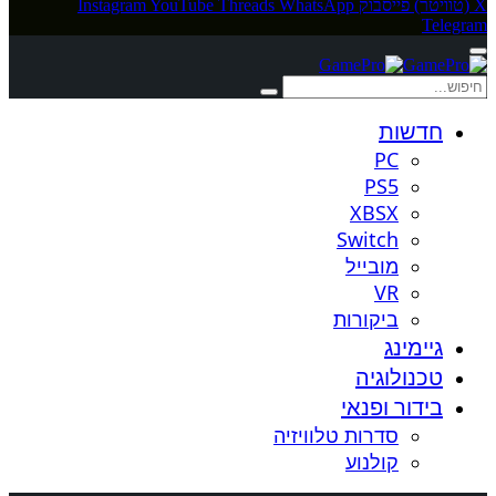
X (טוויטר)
פייסבוק
WhatsApp
Threads
YouTube
Instagram
Telegram
חדשות
PC
PS5
XBSX
Switch
מובייל
VR
ביקורות
גיימינג
טכנולוגיה
בידור ופנאי
סדרות טלוויזיה
קולנוע