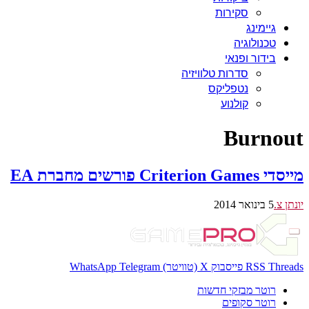
סקירות
גיימינג
טכנולוגיה
בידור ופנאי
סדרות טלוויזיה
נטפליקס
קולנוע
Burnout
מייסדי Criterion Games פורשים מחברת EA
יונתן צ.
5 בינואר 2014
Threads
RSS
פייסבוק
X (טוויטר)
Telegram
WhatsApp
רוטר מבזקי חדשות
רוטר סקופים