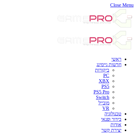
Close Menu
ראשי
חדשות גיימינג
ביקורות
PC
XBX
PS5
PS5 Pro
Switch
מובייל
VR
טכנולוגיה
בידור ופנאי
אודות
יצירת קשר