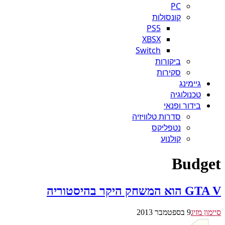
PC
קונסולות
PS5
XBSX
Switch
ביקורות
סקירות
גיימינג
טכנולוגיה
בידור ופנאי
סדרות טלוויזיה
נטפליקס
קולנוע
Budget
GTA V הוא המשחק היקר בהיסטוריה
סיימון מזיג
9 בספטמבר 2013