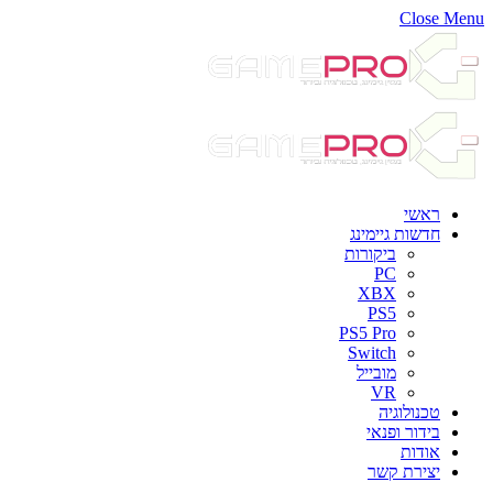
Close Menu
ראשי
חדשות גיימינג
ביקורות
PC
XBX
PS5
PS5 Pro
Switch
מובייל
VR
טכנולוגיה
בידור ופנאי
אודות
יצירת קשר