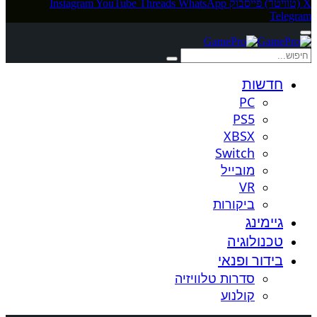
X (טוויטר)
פייסבוק
WhatsApp
Threads
YouTube
Instagram
Telegram
חדשות
PC
PS5
XBSX
Switch
מובייל
VR
ביקורות
גיימינג
טכנולוגיה
בידור ופנאי
סדרות טלוויזיה
קולנוע