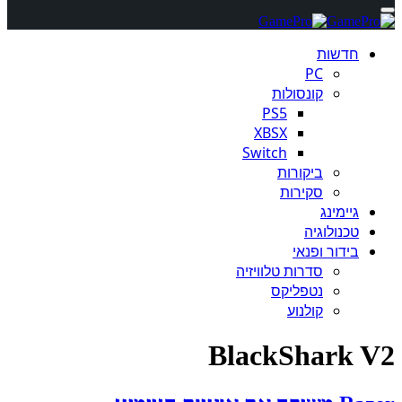
חדשות
PC
קונסולות
PS5
XBSX
Switch
ביקורות
סקירות
גיימינג
טכנולוגיה
בידור ופנאי
סדרות טלוויזיה
נטפליקס
קולנוע
BlackShark V2