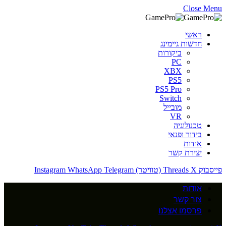
Close Menu
ראשי
חדשות גיימינג
ביקורות
PC
XBX
PS5
PS5 Pro
Switch
מובייל
VR
טכנולוגיה
בידור ופנאי
אודות
יצירת קשר
פייסבוק
X (טוויטר)
Threads
Telegram
WhatsApp
Instagram
אודות
צור קשר
פרסמו אצלנו