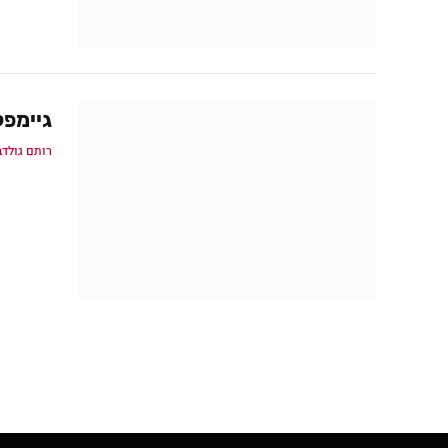
גיימפליי בכו
רותם גולדב