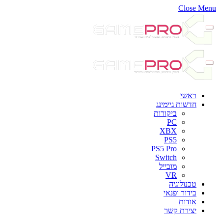
Close Menu
ראשי
חדשות גיימינג
ביקורות
PC
XBX
PS5
PS5 Pro
Switch
מובייל
VR
טכנולוגיה
בידור ופנאי
אודות
יצירת קשר