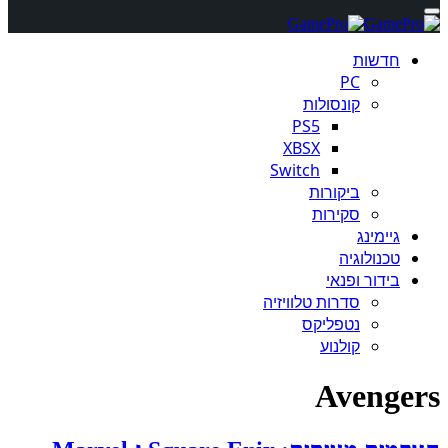
חדשות
PC
קונסולות
PS5
XBSX
Switch
ביקורות
סקירות
גיימינג
טכנולוגיה
בידור ופנאי
סדרות טלוויזיה
נטפליקס
קולנוע
Avengers