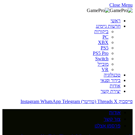
Close Menu
ראשי
חדשות גיימינג
ביקורות
PC
XBX
PS5
PS5 Pro
Switch
מובייל
VR
טכנולוגיה
בידור ופנאי
אודות
יצירת קשר
פייסבוק
X (טוויטר)
Threads
Telegram
WhatsApp
Instagram
אודות
צור קשר
פרסמו אצלנו