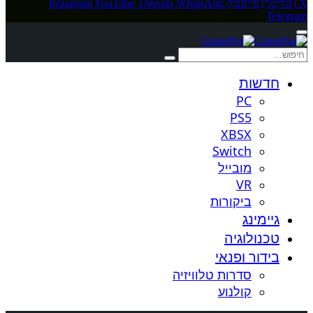
X (טוויטר)
פייסבוק
WhatsApp
Threads
YouTube
Instagram
Telegram
חדשות
PC
PS5
XBSX
Switch
מובייל
VR
ביקורות
גיימינג
טכנולוגיה
בידור ופנאי
סדרות טלוויזיה
קולנוע