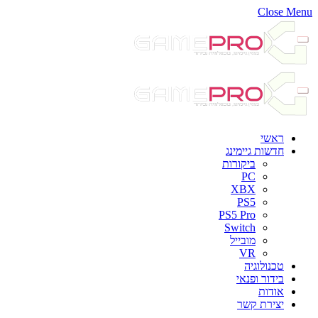
Close Menu
ראשי
חדשות גיימינג
ביקורות
PC
XBX
PS5
PS5 Pro
Switch
מובייל
VR
טכנולוגיה
בידור ופנאי
אודות
יצירת קשר