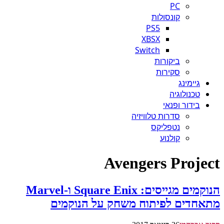
PC
קונסולות
PS5
XBSX
Switch
ביקורות
סקירות
גיימינג
טכנולוגיה
בידור ופנאי
סדרות טלוויזיה
נטפליקס
קולנוע
Avengers Project
הנוקמים מגייסים: Square Enix ו-Marvel
מתאחדים לפיתוח משחק על הנוקמים