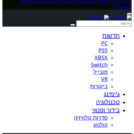
X (טוויטר)
פייסבוק
WhatsApp
Threads
YouTube
Instagram
Telegram
חדשות
PC
PS5
XBSX
Switch
מובייל
VR
ביקורות
גיימינג
טכנולוגיה
בידור ופנאי
סדרות טלוויזיה
קולנוע