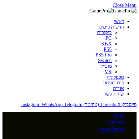
Close Menu
ראשי
חדשות גיימינג
ביקורות
PC
XBX
PS5
PS5 Pro
Switch
מובייל
VR
טכנולוגיה
בידור ופנאי
אודות
יצירת קשר
פייסבוק
X (טוויטר)
Threads
Telegram
WhatsApp
Instagram
אודות
צור קשר
פרסמו אצלנו