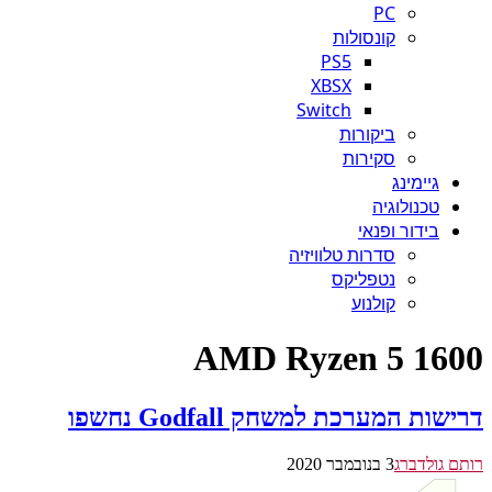
PC
קונסולות
PS5
XBSX
Switch
ביקורות
סקירות
גיימינג
טכנולוגיה
בידור ופנאי
סדרות טלוויזיה
נטפליקס
קולנוע
AMD Ryzen 5 1600
דרישות המערכת למשחק Godfall נחשפו
רותם גולדברג
3 בנובמבר 2020