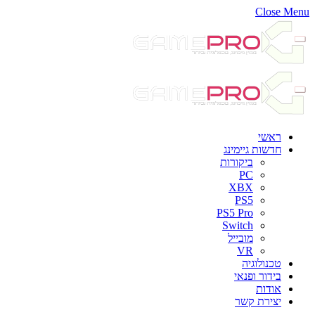
Close Menu
ראשי
חדשות גיימינג
ביקורות
PC
XBX
PS5
PS5 Pro
Switch
מובייל
VR
טכנולוגיה
בידור ופנאי
אודות
יצירת קשר