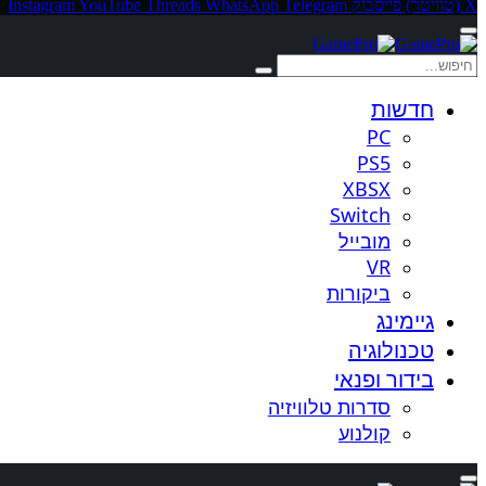
X (טוויטר)
פייסבוק
Telegram
WhatsApp
Threads
YouTube
Instagram
חדשות
PC
PS5
XBSX
Switch
מובייל
VR
ביקורות
גיימינג
טכנולוגיה
בידור ופנאי
סדרות טלוויזיה
קולנוע