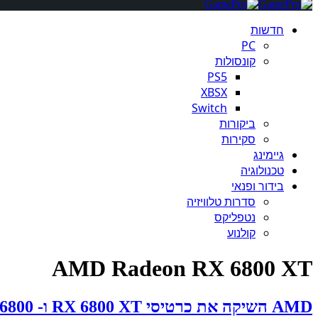
חדשות
PC
קונסולות
PS5
XBSX
Switch
ביקורות
סקירות
גיימינג
טכנולוגיה
בידור ופנאי
סדרות טלוויזיה
נטפליקס
קולנוע
AMD Radeon RX 6800 XT
AMD השיקה את כרטיסי RX 6800 XT ו- Radeon RX 6800, אבל המלאי אזל בכל מקום