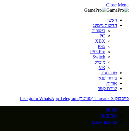
Close Menu
ראשי
חדשות גיימינג
ביקורות
PC
XBX
PS5
PS5 Pro
Switch
מובייל
VR
טכנולוגיה
בידור ופנאי
אודות
יצירת קשר
פייסבוק
X (טוויטר)
Threads
Telegram
WhatsApp
Instagram
אודות
צור קשר
פרסמו אצלנו