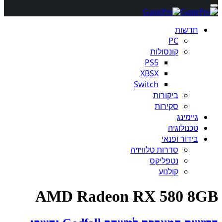
חדשות
PC
קונסולות
PS5
XBSX
Switch
ביקורות
סקירות
גיימינג
טכנולוגיה
בידור ופנאי
סדרות טלוויזיה
נטפליקס
קולנוע
AMD Radeon RX 580 8GB