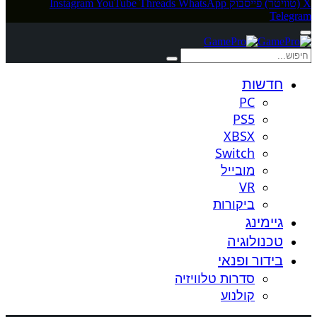
X (טוויטר)
פייסבוק
WhatsApp
Threads
YouTube
Instagram
Telegram
חדשות
PC
PS5
XBSX
Switch
מובייל
VR
ביקורות
גיימינג
טכנולוגיה
בידור ופנאי
סדרות טלוויזיה
קולנוע