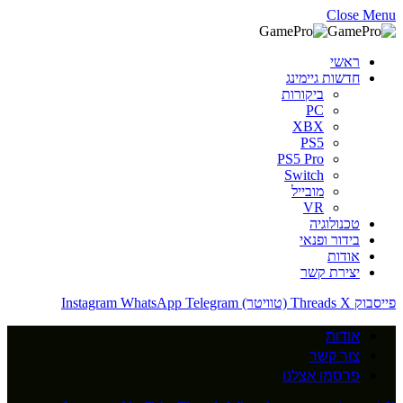
Close Menu
ראשי
חדשות גיימינג
ביקורות
PC
XBX
PS5
PS5 Pro
Switch
מובייל
VR
טכנולוגיה
בידור ופנאי
אודות
יצירת קשר
פייסבוק
X (טוויטר)
Threads
Telegram
WhatsApp
Instagram
אודות
צור קשר
פרסמו אצלנו