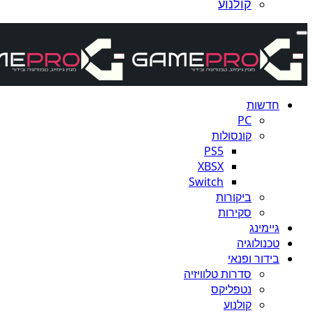
קולנוע
חדשות
PC
קונסולות
PS5
XBSX
Switch
ביקורות
סקירות
גיימינג
טכנולוגיה
בידור ופנאי
סדרות טלוויזיה
נטפליקס
קולנוע