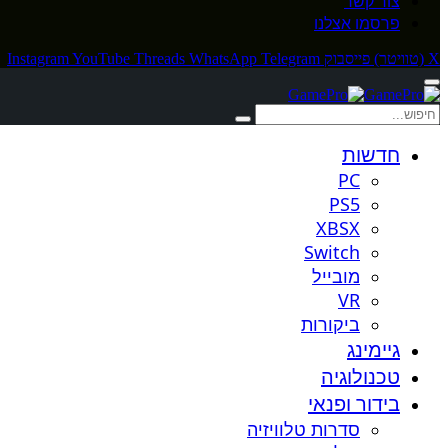
צור קשר
פרסמו אצלנו
X (טוויטר)
פייסבוק
Telegram
WhatsApp
Threads
YouTube
Instagram
חדשות
PC
PS5
XBSX
Switch
מובייל
VR
ביקורות
גיימינג
טכנולוגיה
בידור ופנאי
סדרות טלוויזיה