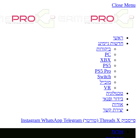
Close Menu
ראשי
חדשות גיימינג
ביקורות
PC
XBX
PS5
PS5 Pro
Switch
מובייל
VR
טכנולוגיה
בידור ופנאי
אודות
יצירת קשר
פייסבוק
X (טוויטר)
Threads
Telegram
WhatsApp
Instagram
אודות