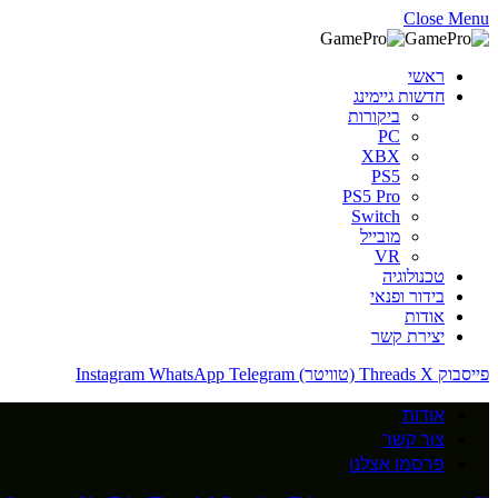
Close Menu
ראשי
חדשות גיימינג
ביקורות
PC
XBX
PS5
PS5 Pro
Switch
מובייל
VR
טכנולוגיה
בידור ופנאי
אודות
יצירת קשר
פייסבוק
X (טוויטר)
Threads
Telegram
WhatsApp
Instagram
אודות
צור קשר
פרסמו אצלנו