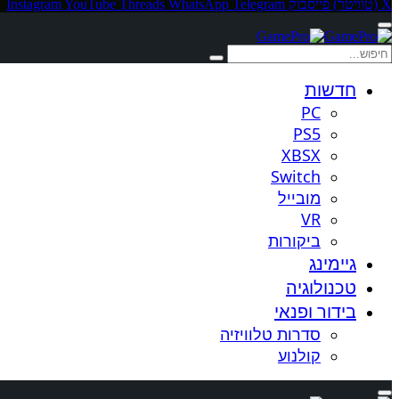
X (טוויטר)
פייסבוק
Telegram
WhatsApp
Threads
YouTube
Instagram
חדשות
PC
PS5
XBSX
Switch
מובייל
VR
ביקורות
גיימינג
טכנולוגיה
בידור ופנאי
סדרות טלוויזיה
קולנוע