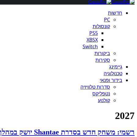
חדשות
PC
קונסולות
PS5
XBSX
Switch
ביקורות
סקירות
גיימינג
טכנולוגיה
בידור ופנאי
סדרות טלוויזיה
נטפליקס
קולנוע
2027
רשמי: משחק חדש בסדרת Shantae יושק במהלך 2027