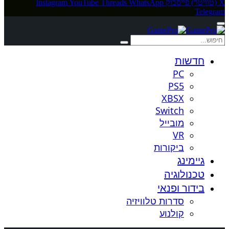
X (טוויטר)
פייסבוק
WhatsApp
Threads
YouTube
Instagram
Telegram
חדשות
PC
PS5
XBSX
Switch
מובייל
VR
ביקורות
גיימינג
טכנולוגיה
בידור ופנאי
סדרות טלוויזיה
קולנוע