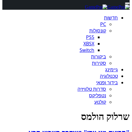
חדשות
PC
קונסולות
PS5
XBSX
Switch
ביקורות
סקירות
גיימינג
טכנולוגיה
בידור ופנאי
סדרות טלוויזיה
נטפליקס
קולנוע
שרלוק הולמס