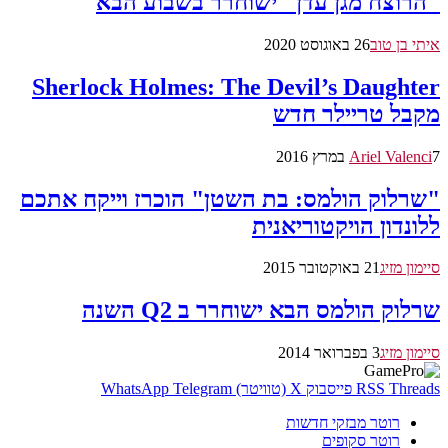
"הרוצח מגן עדן" ישוחרר בשבוע הבא
איתי בן טוב
26 באוגוסט 2020
Sherlock Holmes: The Devil’s Daughter
מקבל טריילר חדש
7 במרץ 2016
Ariel Valenci
"שרלוק הולמס: בת השטן" הוכרז וייקח אתכם
ללונדון הויקטוריאנית
סיימון מזיג
21 באוקטובר 2015
שרלוק הולמס הבא ישוחרר ב Q2 השנה
סיימון מזיג
3 בפברואר 2014
Threads
RSS
פייסבוק
X (טוויטר)
Telegram
WhatsApp
רוטר מבזקי חדשות
רוטר סקופים