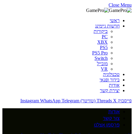
Close Menu
ראשי
חדשות גיימינג
ביקורות
PC
XBX
PS5
PS5 Pro
Switch
מובייל
VR
טכנולוגיה
בידור ופנאי
אודות
יצירת קשר
פייסבוק
X (טוויטר)
Threads
Telegram
WhatsApp
Instagram
אודות
צור קשר
פרסמו אצלנו